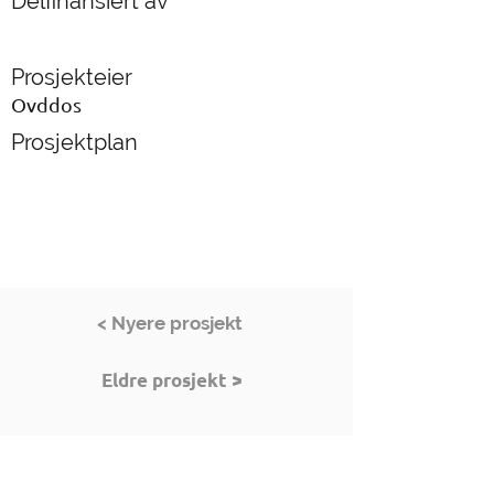
Delfinansiert av
Prosjekteier
Ovddos
Prosjektplan
< Nyere prosjekt
Eldre prosjekt >
Fina min guossis