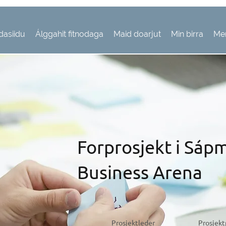
dasiidu
Álggahit fitnodaga
Maid doarjut
Min birra
Me
Forprosjekt i Sápm
Business Arena
Prosjektleder
Prosjekt