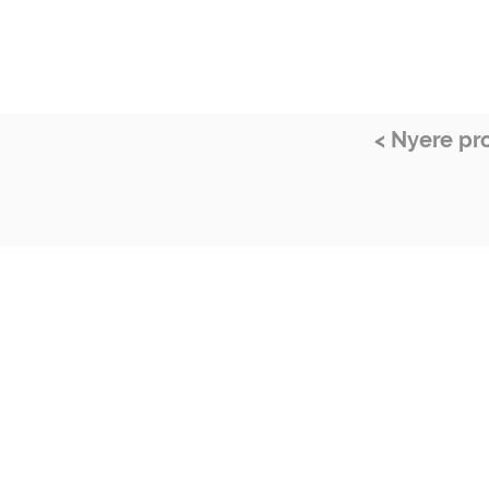
< Nyere pr
Fina min guossis
Bredbuktnesveien 50B
9522 Kautokeino
Čuovo min SoMe:s