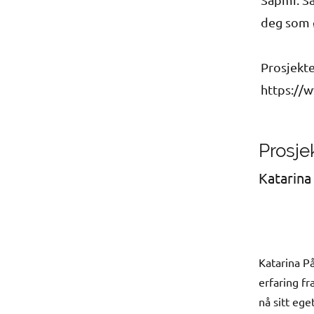
deg som 
Prosjekte
https://
Prosje
Katarina
Katarina P
erfaring fr
nå sitt ege