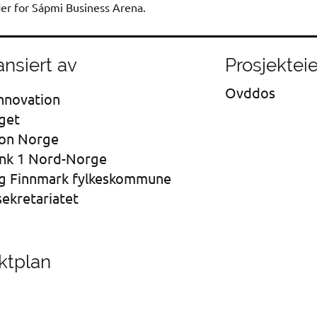
der for Sápmi Business Arena.
ansiert av
Prosjekteie
Ovddos
nnovation
get
jon Norge
nk 1 Nord-Norge
g Finnmark fylkeskommune
ekretariatet
ktplan