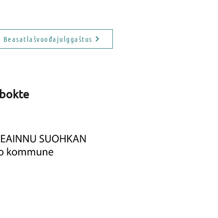
Beasatlašvuođajulggaštus
 bokte