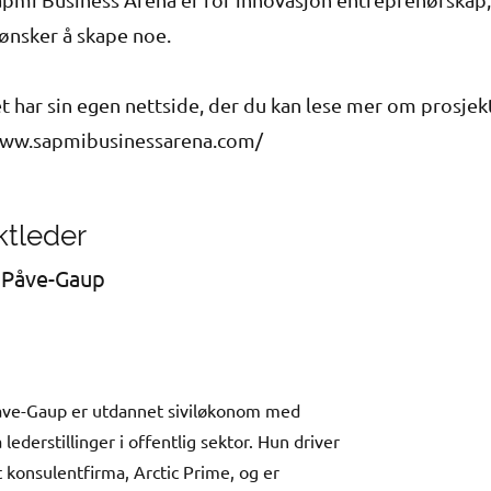
ønsker å skape noe.
t har sin egen nettside, der du kan lese mer om prosjek
www.sapmibusinessarena.com/
ktleder
 Påve-Gaup
åve-Gaup er utdannet siviløkonom med
a lederstillinger i offentlig sektor. Hun driver
t konsulentfirma, Arctic Prime, og er