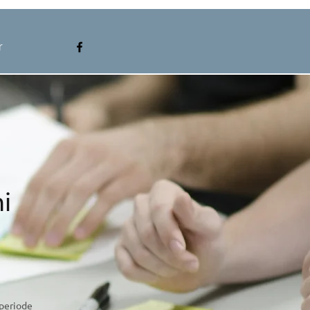
r
i
periode