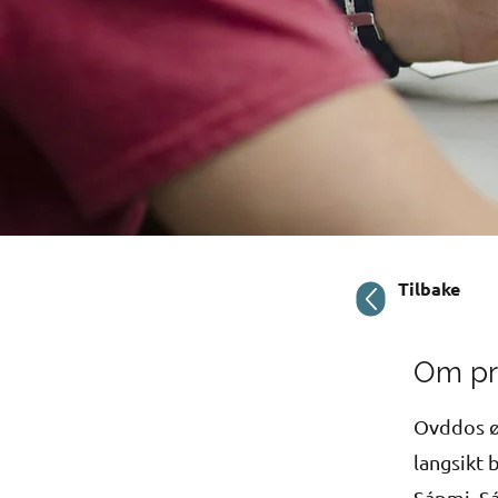
Tilbake
Om pr
Ovddos øn
langsikt 
Sápmi. Sá