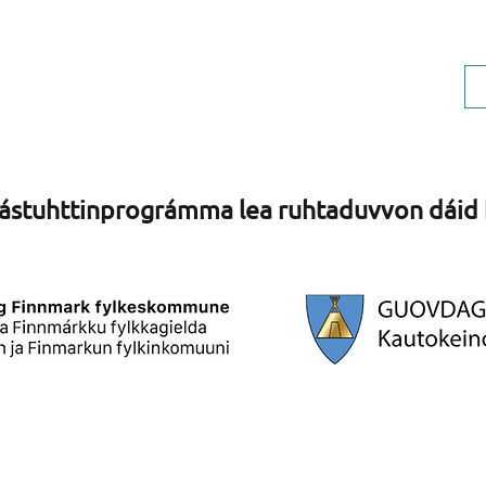
Ovddos AS, org.nr 924 599 049
stuhttinprográmma lea ruhtaduvvon dáid