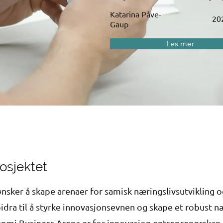
Katarina Påve-
20
Gaup
Les mer
osjektet
sker å skape arenaer for samisk næringslivsutvikling o
bidra til å styrke innovasjonsevnen og skape et robust næ
pmi Business Arena er for innovasjon entreprenørskap,