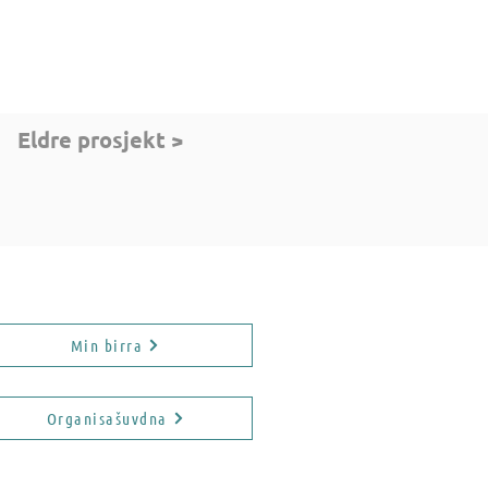
Eldre prosjekt >
ddosa birra
Min birra
Organisašuvdna