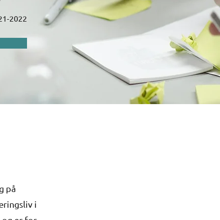
21-2022
g på
ringsliv i
 og er for