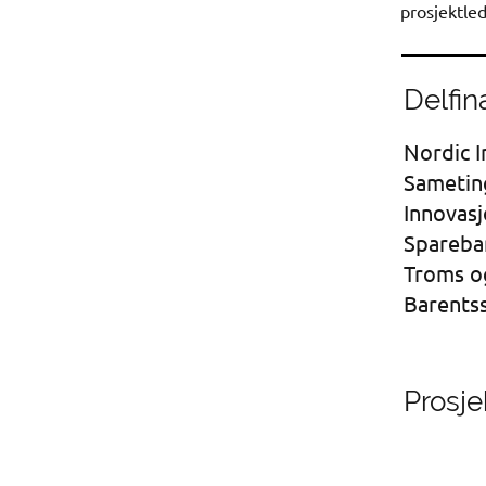
prosjektle
Delfin
Nordic I
Sametin
Innovas
Spareba
Troms o
Barentss
Prosje