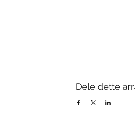
Dele dette a
Fina min guossis