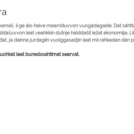
ra
noamáš, ii ge álo heive mearriduvvon vuogádagaide. Dat sáht
dašuvvon leat veahkkin dutnje hálddašit iežat ekonomiija. Lii
at, ja dainna jurdagiin vuolggasadjin leat mii ráhkadan dán 
 buohkat leat buresboahtimat searvat.