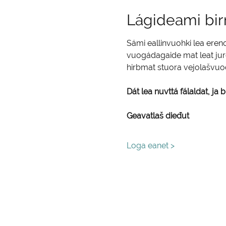
Lágideami bir
Sámi eallinvuohki lea ere
vuogádagaide mat leat jurd
hirbmat stuora vejolašvuođ
Dát lea nuvttá fálaldat, ja
Geavatlaš dieđut
Loga eanet >