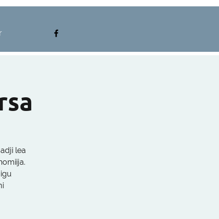
r
rsa
dji lea
omiija.
áigu
mi