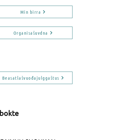
Min birra
Organisašuvdna
Beasatlašvuođajulggaštus
 bokte