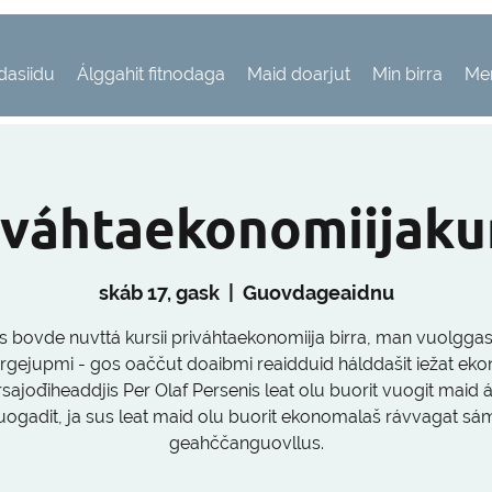
dasiidu
Álggahit fitnodaga
Maid doarjut
Min birra
Me
iváhtaekonomiijaku
skáb 17, gask
  |  
Guovdageaidnu
 bovde nuvttá kursii priváhtaekonomiija birra, man vuolggasa
irgejupmi - gos oaččut doaibmi reaidduid hálddašit iežat ekon
sajođiheaddjis Per Olaf Persenis leat olu buorit vuogit maid 
uogadit, ja sus leat maid olu buorit ekonomalaš rávvagat sá
geahččanguovllus.