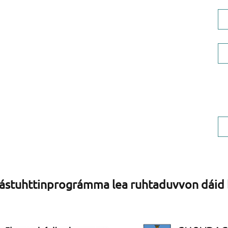
E-poasta
:
post@ovddos.com
Tlf: +47 70309834
Rehket e-poastta bokte
ovddos@faktura.poweroffice.net
Ovddos AS, org.nr 924 599 049
stuhttinprográmma lea ruhtaduvvon dáid