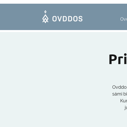
Ov
Pr
Ovddos
sámi b
Kur
j