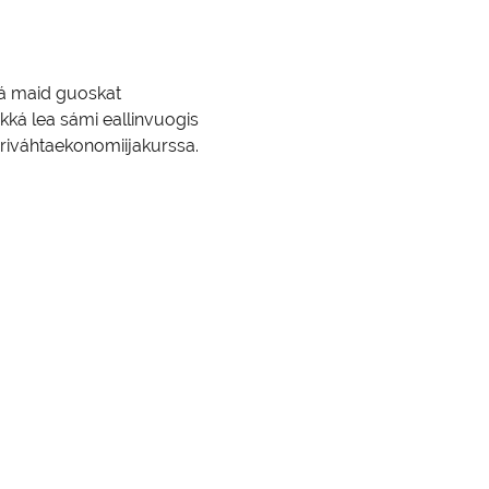
tá maid guoskat 
kká lea sámi eallinvuogis 
priváhtaekonomiijakurssa.