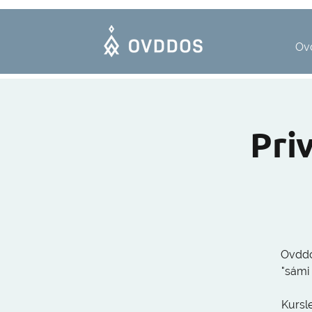
Ov
Pri
Ovddos
"sámi 
Kursl