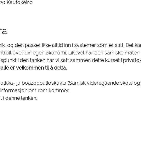
9520 Kautokeino
ra
nik, og den passer ikke alltid inn i systemer som er satt. Det 
ontroll over din egen økonomi. Likevel har den samiske måten 
punkt i den tanken har vi satt sammen dette kurset i privatø
 alle er velkommen til å delta. 
joatkka- ja boazodoalloskuvla (Samisk videregående skole og r
 informasjon om rom kommer. 
 i denne lenken.