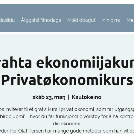
dasiidu
Álggahit fitnodaga
Maid doarjut
Min birra
Me
vahta ekonomiijakur
Privatøkonomikurs
skáb 23, maŋ
  |  
Kautokeino
 inviterer til et gratis kurs i privat økonomi, som tar utgangs
birgejupmi" - hvor du får funksjonelle verktøy for å ha kontro
din økonomi.
eder Per Olaf Persen har mange gode metoder som han vil de