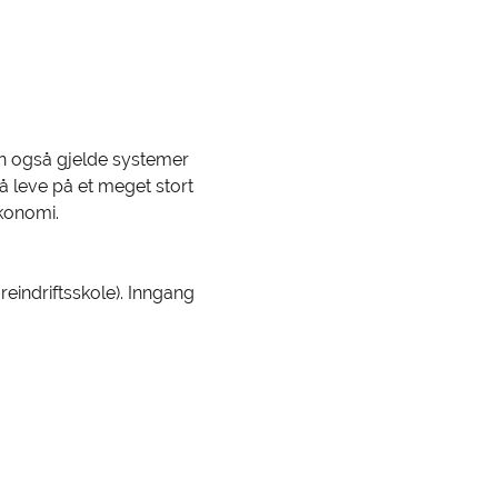
kan også gjelde systemer 
å leve på et meget stort 
konomi. 
eindriftsskole). Inngang 