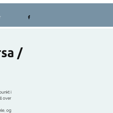
r
sa /
punkt i
ll over
le, og