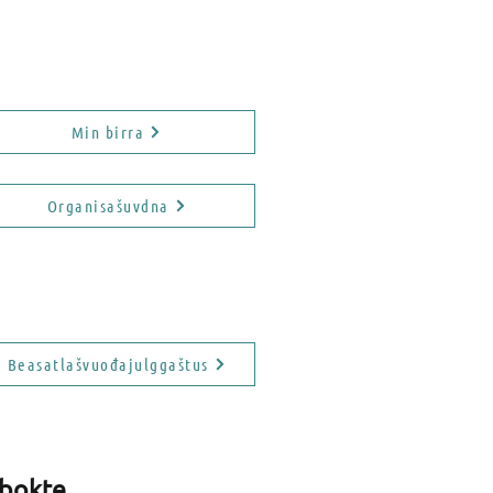
ddosa birra
Min birra
Organisašuvdna
Beasatlašvuođajulggaštus
 bokte