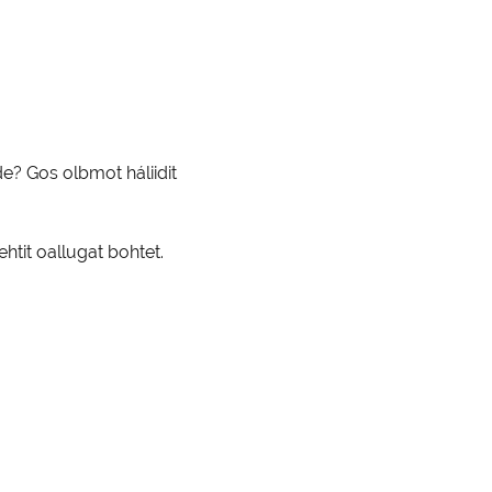
e? Gos olbmot háliidit 
ehtit oallugat bohtet.