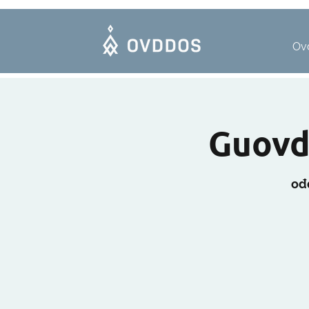
Ov
Guovd
ođ