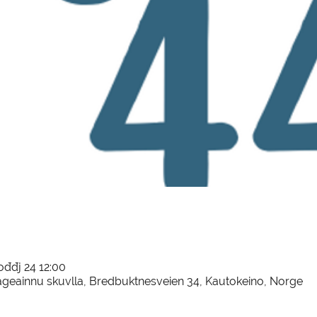
ođđj 24 12:00
geainnu skuvlla, Bredbuktnesveien 34, Kautokeino, Norge