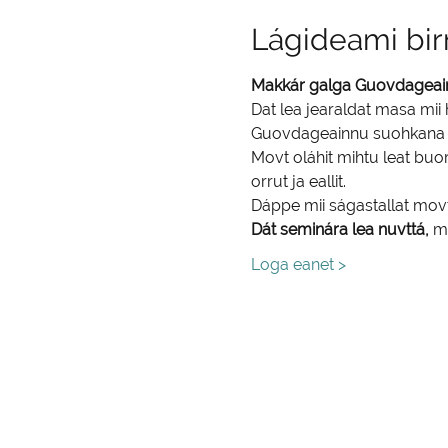
Lágideami bir
Makkár galga Guovdageainn
Dat lea jearaldat masa mii 
Guovdageainnu suohkana mi
Movt oláhit mihtu leat buor
orrut ja eallit.
Dáppe mii ságastallat movt 
Dát seminára lea nuvttá, 
mu
Loga eanet >