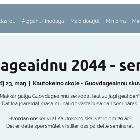
dasiidu
Álggahit fitnodaga
Maid doarjut
Min birra
Me
ageaidnu 2044 - se
đj 23, maŋ
  |  
Kautokeino skole - Guovdageainnu skuv
Makkár galga Guovdageainnu servodat leat 20 jagi geahčen
Dat lea jearaldat masa mii háliidit vástádusa dán semináras.
Hvordan ønsker vi at Kautokeino skal være om 20 år?