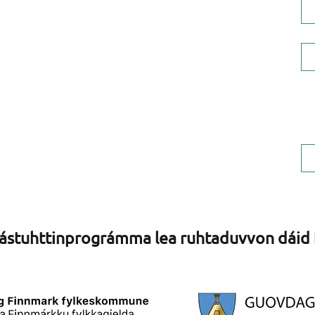
Tlf: +47 70309834
Rehket e-poastta bokte
ovddos@faktura.poweroffice.net
Ovddos AS, org.nr 924 599 049
stuhttinprográmma lea ruhtaduvvon dáid