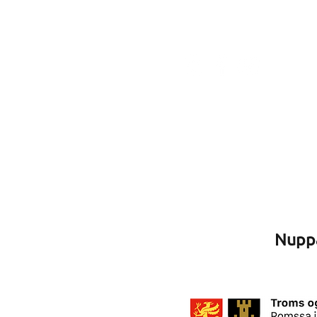
9522 Kautokeino
Čuovo min SoMe:s
Nuppá