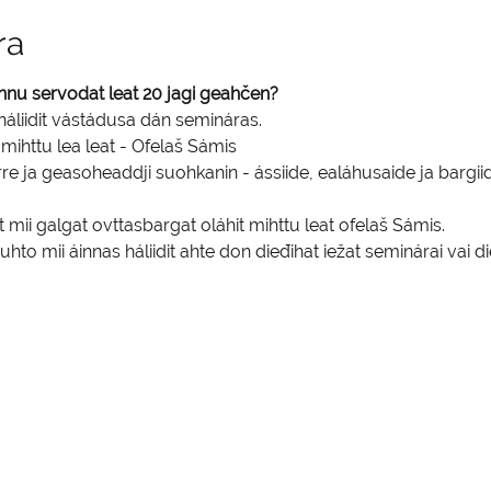
ra
u servodat leat 20 jagi geahčen? 
háliidit vástádusa dán semináras. 
httu lea leat - Ofelaš Sámis
re ja geasoheaddji suohkanin - ássiide, ealáhusaide ja bargiid
mii galgat ovttasbargat oláhit mihttu leat ofelaš Sámis.
hto mii áinnas háliidit ahte don dieđihat iežat seminárai vai di