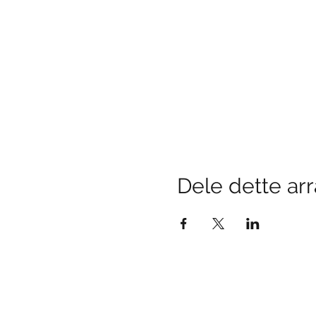
Dele dette a
Fina min guossis
Bredbuktnesveien 50B