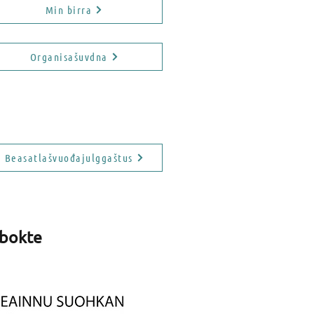
Min birra
Organisašuvdna
Beasatlašvuođajulggaštus
 bokte