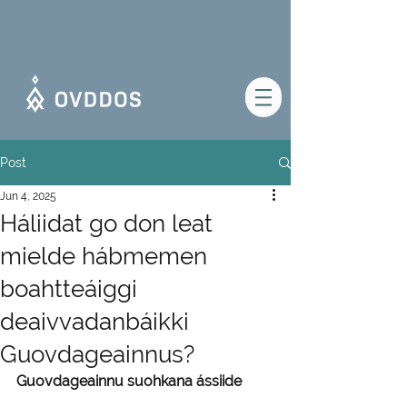
Post
Jun 4, 2025
Háliidat go don leat
mielde hábmemen
boahtteáiggi
deaivvadanbáikki
Guovdageainnus?
Guovdageainnu suohkana ássiide