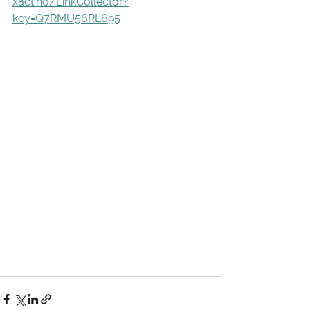
xact.no/LinkCollector?
key=Q7RMU56RL695