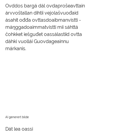
Ovddos bargá dál ovdaprošeavttain 
árvvoštallan dihtii vejolašvuođaid 
ásahit ođđa ovttasdoaibmanvistti - 
máŋggadoaimmatvistti mii sáhttá 
čohkket iešguđet oassálastiid ovtta 
dáhki vuollái Guovdageainnu 
márkanis. 
AI generert bilde
Dát lea oassi 