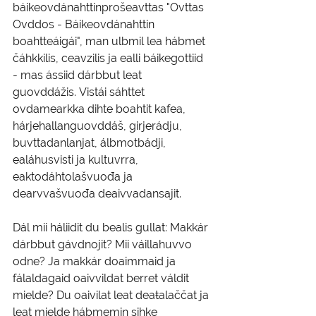
báikeovdánahttinprošeavttas "Ovttas 
Ovddos - Báikeovdánahttin 
boahtteáigái", man ulbmil lea hábmet 
čáhkkilis, ceavzilis ja ealli báikegottiid 
- mas ássiid dárbbut leat 
guovddážis. Vistái sáhttet 
ovdamearkka dihte boahtit kafea, 
hárjehallanguovddáš, girjerádju, 
buvttadanlanjat, álbmotbádji, 
ealáhusvisti ja kultuvrra, 
eaktodáhtolašvuođa ja 
dearvvašvuođa deaivvadansajit.
Dál mii háliidit du bealis gullat: Makkár 
dárbbut gávdnojit? Mii váillahuvvo 
odne? Ja makkár doaimmaid ja 
fálaldagaid oaivvildat berret váldit 
mielde? Du oaivilat leat deaŧalaččat ja 
leat mielde hábmemin sihke 