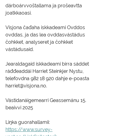
dárboárvvoštallama ja prošeavtta 
joatkkaoasi.
Visjona čađaha iskkadeami Ovddos 
ovddas, ja das lea ovddasvástádus 
čohkket, analyseret ja čohkket 
vástádusaid.
Jearaldagaid iskkadeami birra sáddet 
ráđđeaddái Harriet Steinkjer Nystu, 
telefovdna 982 18 920 dahje e-poasta 
harriet@visjona.no.
Vástidanáigemearri Geassemánu 15. 
beaivvi 2025
Liŋka guorahallamii: 
https://www.survey-